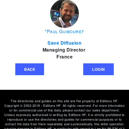
*Paul Guibouret
Save Diffusion
Managing Director
France
BACK
LOGIN
The directories and guides on this site are the property of Editions HF.
Copyright © 2002-2019 - Editions HF. All rights reserved. For more information
or for commercial use of this data, please contact our sales department.
Unless expressly authorised in writing by Editions HF, it is strictly prohibited to
reproduce or use the directories and guides for commercial purposes or to
extract the data from them repeatedly and systematically, this latter operation
causing damage to Editions HF, in particular with regard to Law No 98-536 of 1