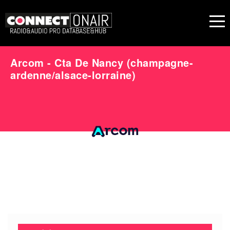
Arcom - Cta De Nancy (champagne-
ardenne/alsace-lorraine)